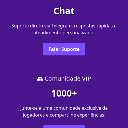
Chat
Suporte direto via Telegram, respostas rápidas e
atendimento personalizado!
Falar Suporte
👥 Comunidade VIP
1000+
Junte-se a uma comunidade exclusiva de
jogadores e compartilhe experiências!