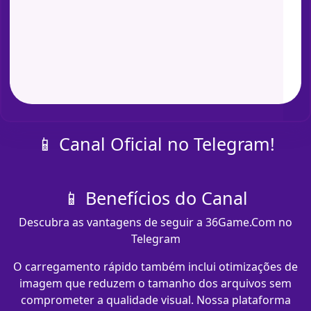
📱 Canal Oficial no Telegram!
📱 Benefícios do Canal
Descubra as vantagens de seguir a 36Game.Com no
Telegram
O carregamento rápido também inclui otimizações de
imagem que reduzem o tamanho dos arquivos sem
comprometer a qualidade visual. Nossa plataforma