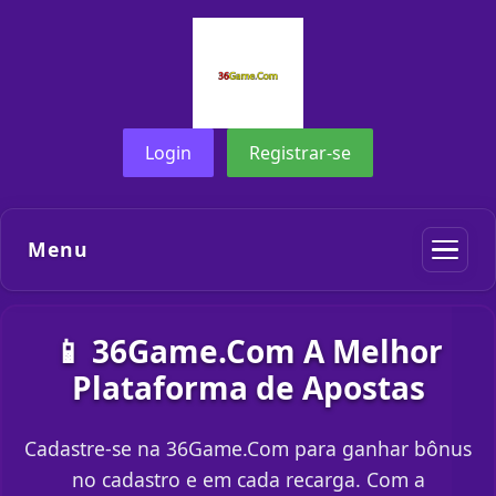
Login
Registrar-se
Menu
📱 36Game.Com A Melhor
Plataforma de Apostas
Cadastre-se na 36Game.Com para ganhar bônus
no cadastro e em cada recarga. Com a