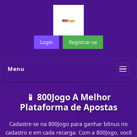
Login
Registrar-se
Menu
📱 800Jogo A Melhor
Plataforma de Apostas
Cadastre-se na 800Jogo para ganhar bônus no
cadastro e em cada recarga. Com a 800Jogo, você