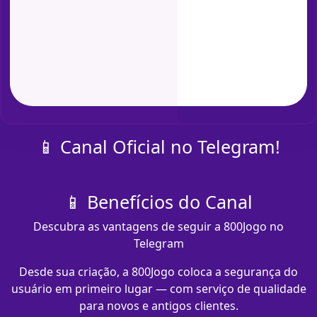
📱 Canal Oficial no Telegram!
📱 Benefícios do Canal
Descubra as vantagens de seguir a 800Jogo no
Telegram
Desde sua criação, a 800Jogo coloca a segurança do
usuário em primeiro lugar — com serviço de qualidade
para novos e antigos clientes.