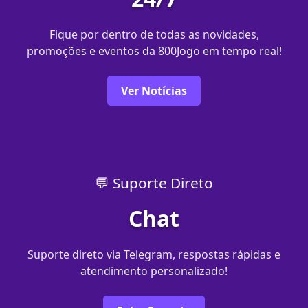
Fique por dentro de todas as novidades,
promoções e eventos da 800Jogo em tempo real!
Ver Notícias
💬 Suporte Direto
Chat
Suporte direto via Telegram, respostas rápidas e
atendimento personalizado!