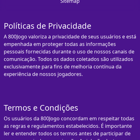
Sitemap
Políticas de Privacidade
A 800Jogo valoriza a privacidade de seus usuários e está
empenhada em proteger todas as informações
pessoais fornecidas durante o uso de nossos canais de
comunicação. Todos os dados coletados são utilizados
exclusivamente para fins de melhoria contínua da
experiência de nossos jogadores.
Termos e Condições
Os usuários da 800Jogo concordam em respeitar todas
as regras e regulamentos estabelecidos. É importante
ler e entender todos os termos antes de participar de