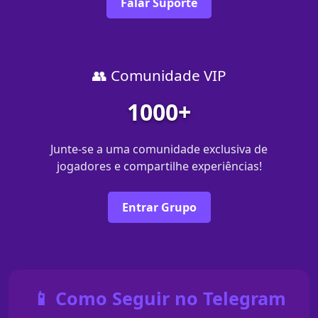
Falar Suporte
👥 Comunidade VIP
1000+
Junte-se a uma comunidade exclusiva de
jogadores e compartilhe experiências!
Entrar Grupo
📱 Como Seguir no Telegram